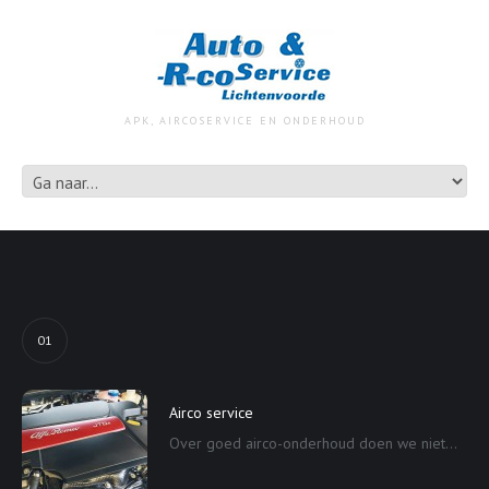
APK, AIRCOSERVICE EN ONDERHOUD
01
Airco service
Over goed airco-onderhoud doen we niet...