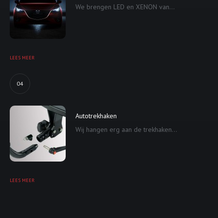
We brengen LED en XENON van...
LEES MEER
04
Autotrekhaken
Wij hangen erg aan de trekhaken...
LEES MEER