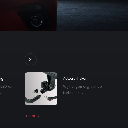
04
ing
Autotrekhaken
 LED en
Wij hangen erg aan de
.
trekhaken...
LEES MEER