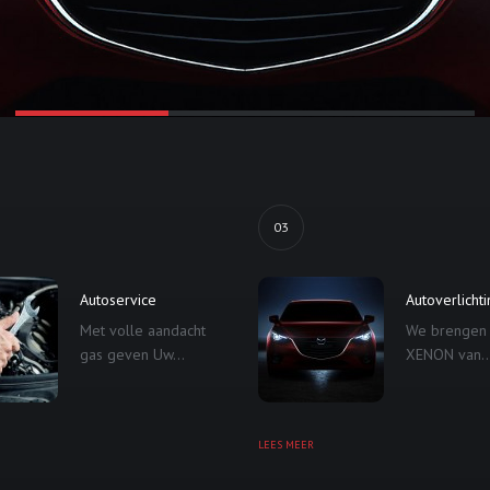
03
Autoservice
Autoverlicht
Met volle aandacht
We brengen
gas geven Uw...
XENON van..
LEES MEER