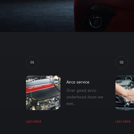
01
02
Airco service
Over goed airco-
onderhoud doen we
niet...
LEES MEER
LEES MEER