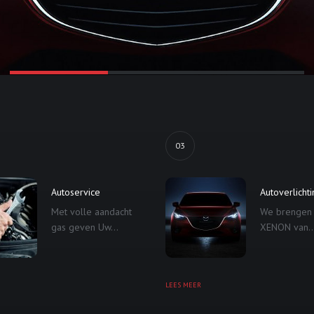
03
Autoservice
Autoverlicht
Met volle aandacht
We brengen
gas geven Uw...
XENON van..
LEES MEER