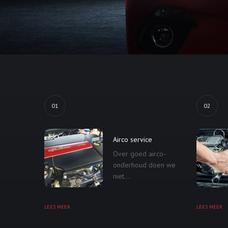
01
02
Airco service
Over goed airco-
onderhoud doen we
niet...
LEES MEER
LEES MEER