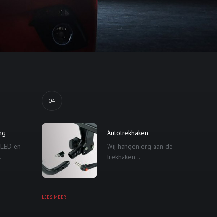
04
ing
Autotrekhaken
 LED en
Wij hangen erg aan de
.
trekhaken...
LEES MEER