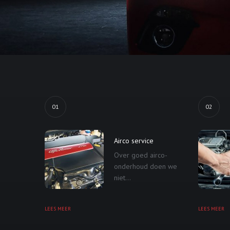
01
02
Airco service
Over goed airco-
onderhoud doen we
niet...
LEES MEER
LEES MEER