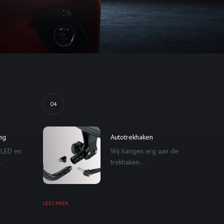
04
ing
Autotrekhaken
 LED en
Wij hangen erg aan de
.
trekhaken...
LEES MEER