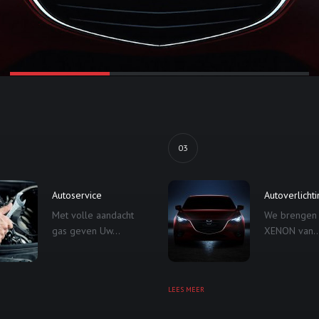
03
Autoservice
Autoverlicht
Met volle aandacht
We brengen
gas geven Uw...
XENON van..
LEES MEER