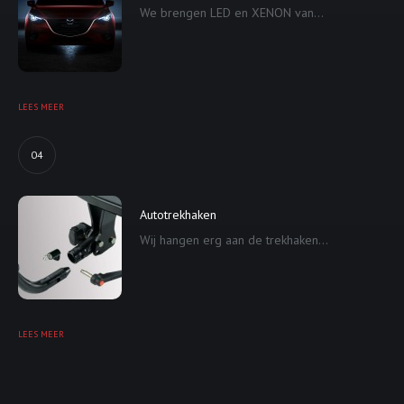
We brengen LED en XENON van...
LEES MEER
04
Autotrekhaken
Wij hangen erg aan de trekhaken...
LEES MEER