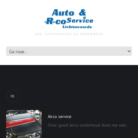
APK, AIRCOSERVICE EN ONDERHOUD
01
Airco service
Over goed airco-onderhoud doen we niet...