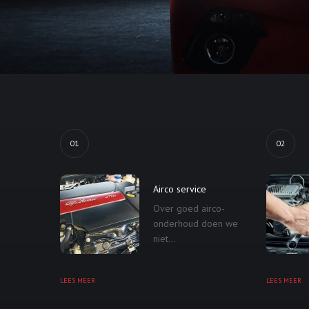
01
02
Airco service
Over goed airco-
onderhoud doen we
niet...
LEES MEER
LEES MEER