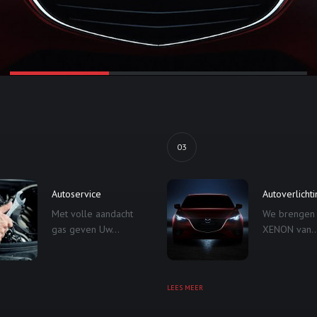
03
Autoservice
Autoverlicht
Met volle aandacht
We brengen
gas geven Uw...
XENON van..
LEES MEER