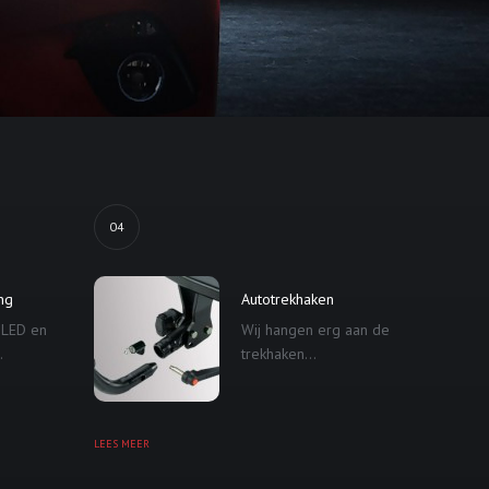
04
ing
Autotrekhaken
 LED en
Wij hangen erg aan de
.
trekhaken...
LEES MEER