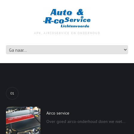
APK, AIRCOSERVICE EN ONDERHOUD
01
Airco service
Over goed airco-onderhoud doen we niet...