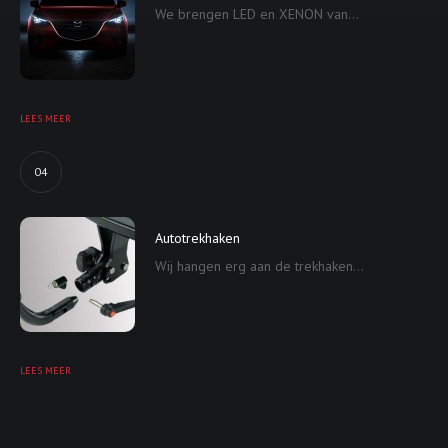
We brengen LED en XENON van...
LEES MEER
04
Autotrekhaken
Wij hangen erg aan de trekhaken...
LEES MEER