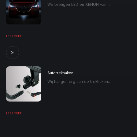
We brengen LED en XENON van...
LEES MEER
04
Autotrekhaken
Wij hangen erg aan de trekhaken...
LEES MEER