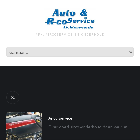
APK, AIRCOSERVICE EN ONDERHOUD
01
Airco service
Over goed airco-onderhoud doen we niet...