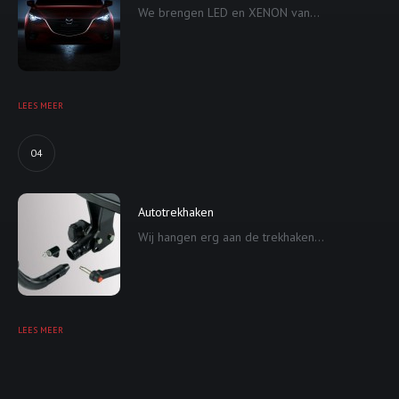
We brengen LED en XENON van...
LEES MEER
04
Autotrekhaken
Wij hangen erg aan de trekhaken...
LEES MEER