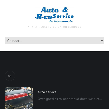
APK, AIRCOSERVICE EN ONDERHOUD
01
Airco service
Over goed airco-onderhoud doen we niet...