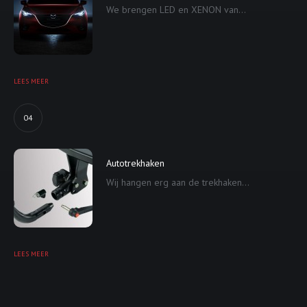
We brengen LED en XENON van...
LEES MEER
04
Autotrekhaken
Wij hangen erg aan de trekhaken...
LEES MEER