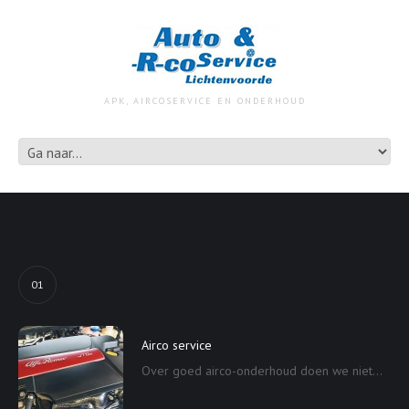
APK, AIRCOSERVICE EN ONDERHOUD
01
Airco service
Over goed airco-onderhoud doen we niet...