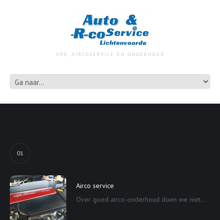
APK, AIRCOSERVICE EN ONDERHOUD
01
Airco service
Over goed airco-onderhoud doen we niet...