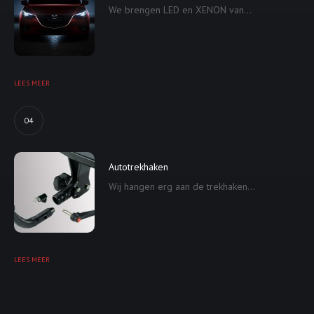
We brengen LED en XENON van...
LEES MEER
04
Autotrekhaken
Wij hangen erg aan de trekhaken...
LEES MEER