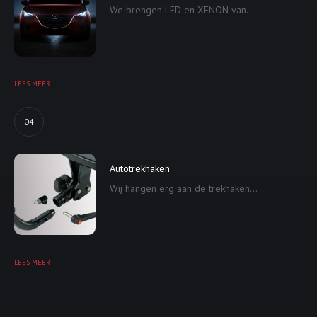
We brengen LED en XENON van...
LEES MEER
04
Autotrekhaken
Wij hangen erg aan de trekhaken...
LEES MEER