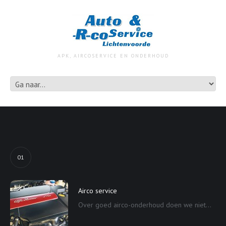
APK, AIRCOSERVICE EN ONDERHOUD
01
Airco service
Over goed airco-onderhoud doen we niet...