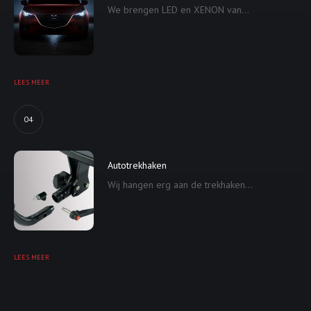
We brengen LED en XENON van...
LEES MEER
04
Autotrekhaken
Wij hangen erg aan de trekhaken...
LEES MEER