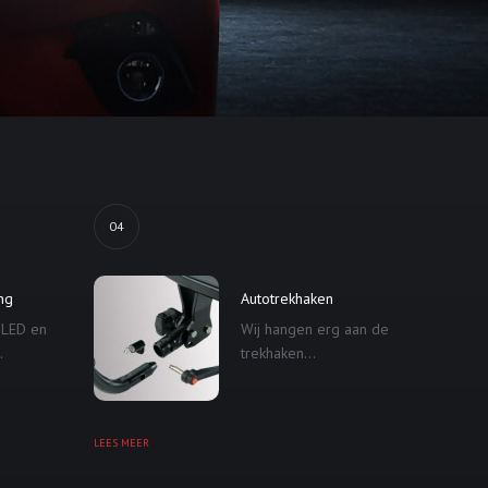
04
ing
Autotrekhaken
 LED en
Wij hangen erg aan de
.
trekhaken...
LEES MEER