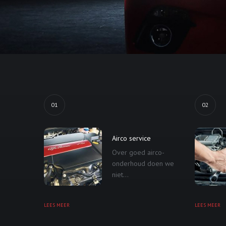
01
02
Airco service
Over goed airco-
onderhoud doen we
niet...
LEES MEER
LEES MEER