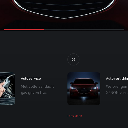
03
Autoservice
Autoverlicht
Met volle aandacht
We brengen
gas geven Uw...
XENON van..
LEES MEER