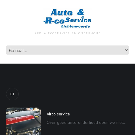
APK, AIRCOSERVICE EN ONDERHOUD
01
Airco service
Over goed airco-onderhoud doen we niet...