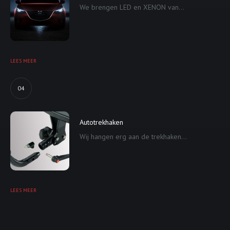
We brengen LED en XENON van...
LEES MEER
04
Autotrekhaken
Wij hangen erg aan de trekhaken...
LEES MEER