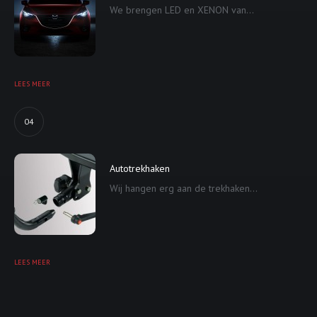
We brengen LED en XENON van...
LEES MEER
04
Autotrekhaken
Wij hangen erg aan de trekhaken...
LEES MEER