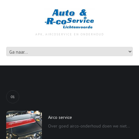
APK, AIRCOSERVICE EN ONDERHOUD
01
Airco service
Over goed airco-onderhoud doen we niet...