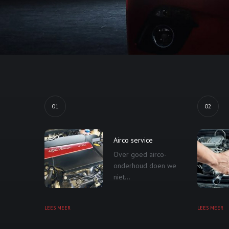
01
02
Airco service
Over goed airco-
onderhoud doen we
niet...
LEES MEER
LEES MEER