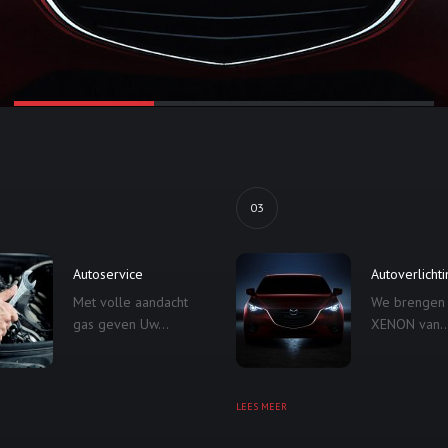
03
Autoservice
Autoverlicht
Met volle aandacht
We brengen
gas geven Uw...
XENON van..
LEES MEER