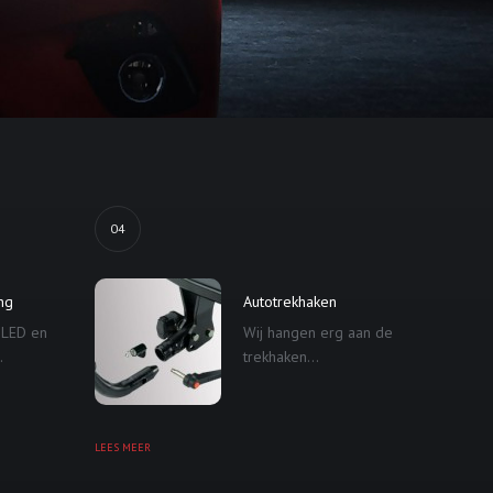
04
ing
Autotrekhaken
 LED en
Wij hangen erg aan de
.
trekhaken...
LEES MEER