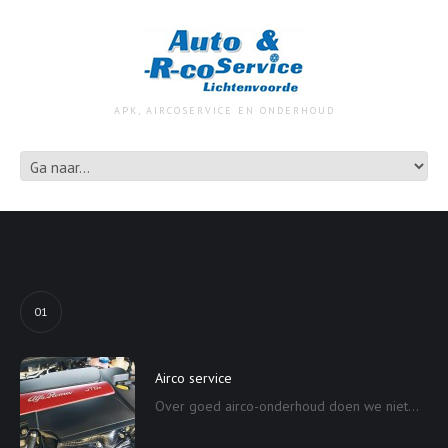
APK, AIRCOSERVICE EN ONDERHOUD
01
Airco service
Over goed airco-onderhoud doen we niet...