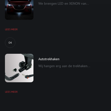
We brengen LED en XENON van...
LEES MEER
04
Autotrekhaken
Wij hangen erg aan de trekhaken...
LEES MEER