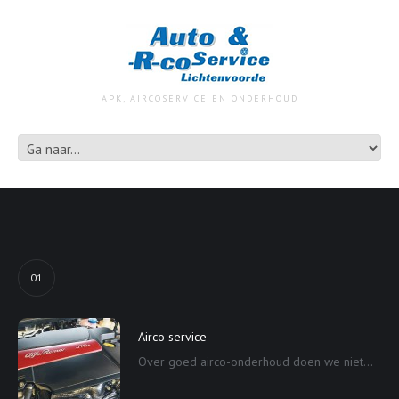
APK, AIRCOSERVICE EN ONDERHOUD
01
Airco service
Over goed airco-onderhoud doen we niet...