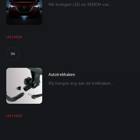
We brengen LED en XENON van...
LEES MEER
04
Autotrekhaken
Wij hangen erg aan de trekhaken...
LEES MEER