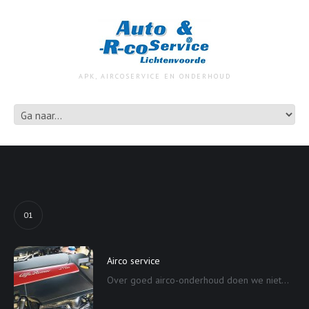
APK, AIRCOSERVICE EN ONDERHOUD
01
Airco service
Over goed airco-onderhoud doen we niet...