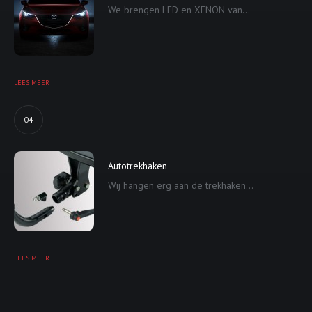
We brengen LED en XENON van...
LEES MEER
04
Autotrekhaken
Wij hangen erg aan de trekhaken...
LEES MEER