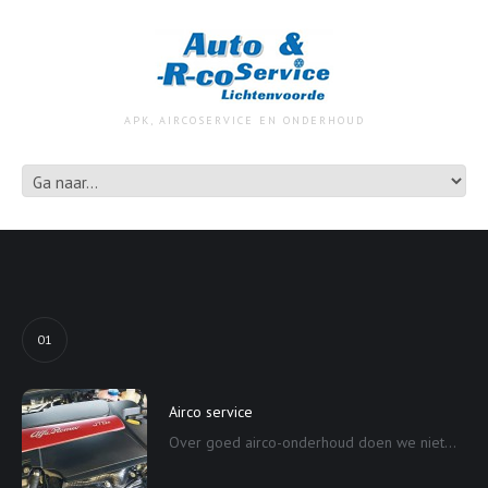
APK, AIRCOSERVICE EN ONDERHOUD
01
Airco service
Over goed airco-onderhoud doen we niet...