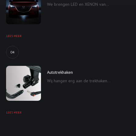
We brengen LED en XENON van...
LEES MEER
04
Autotrekhaken
Wij hangen erg aan de trekhaken...
LEES MEER