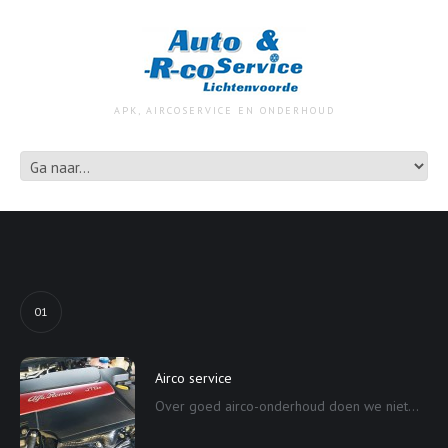
APK, AIRCOSERVICE EN ONDERHOUD
01
Airco service
Over goed airco-onderhoud doen we niet...