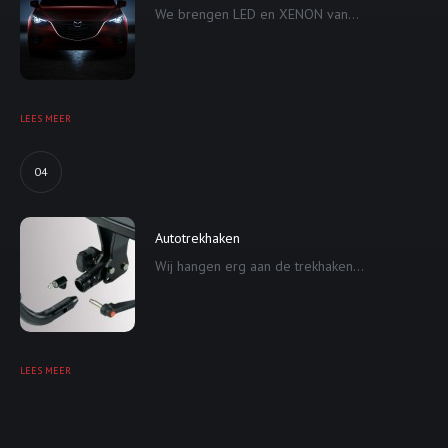
We brengen LED en XENON van...
LEES MEER
04
Autotrekhaken
Wij hangen erg aan de trekhaken...
LEES MEER