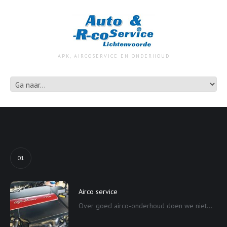
APK, AIRCOSERVICE EN ONDERHOUD
01
Airco service
Over goed airco-onderhoud doen we niet...