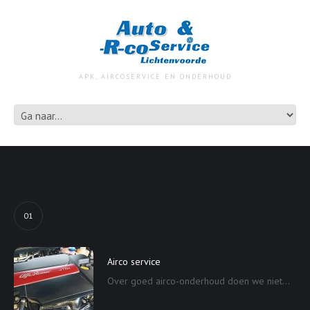
APK, AIRCOSERVICE EN ONDERHOUD
01
Airco service
Over goed airco-onderhoud doen we niet...