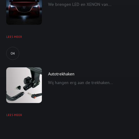
We brengen LED en XENON van...
LEES MEER
04
Autotrekhaken
Wij hangen erg aan de trekhaken...
LEES MEER