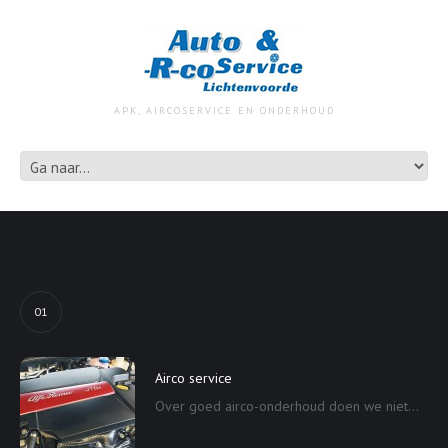
APK, AIRCOSERVICE EN ONDERHOUD
01
Airco service
Over goed airco-onderhoud doen we niet...