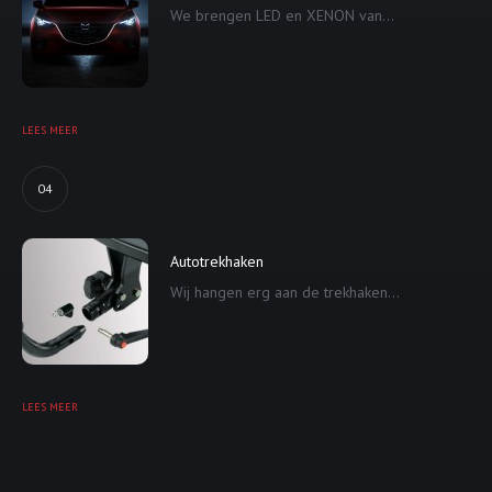
We brengen LED en XENON van...
LEES MEER
04
Autotrekhaken
Wij hangen erg aan de trekhaken...
LEES MEER