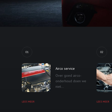
01
02
Airco service
Over goed airco-
onderhoud doen we
niet...
LEES MEER
LEES MEER