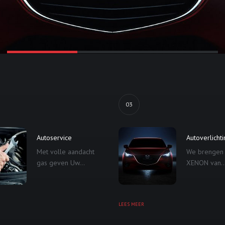
03
Autoservice
Autoverlicht
Met volle aandacht
We brengen
gas geven Uw...
XENON van..
LEES MEER