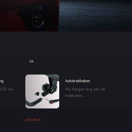
04
ing
Autotrekhaken
 LED en
Wij hangen erg aan de
.
trekhaken...
LEES MEER