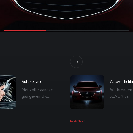
03
Autoservice
Autoverlicht
Met volle aandacht
We brengen
gas geven Uw...
XENON van..
LEES MEER