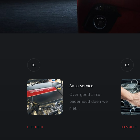
01
02
Airco service
Over goed airco-
onderhoud doen we
niet...
LEES MEER
LEES MEER