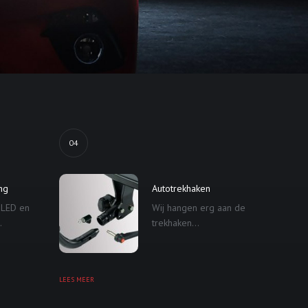
04
ing
Autotrekhaken
 LED en
Wij hangen erg aan de
.
trekhaken...
LEES MEER