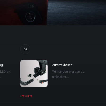
04
ing
Autotrekhaken
 LED en
Wij hangen erg aan de
.
trekhaken...
LEES MEER