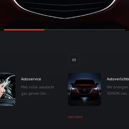
03
Autoservice
Autoverlicht
Met volle aandacht
We brengen
gas geven Uw...
XENON van..
LEES MEER