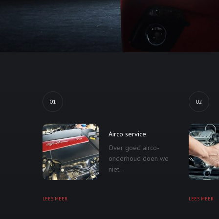
01
02
Airco service
Over goed airco-
onderhoud doen we
niet...
LEES MEER
LEES MEER