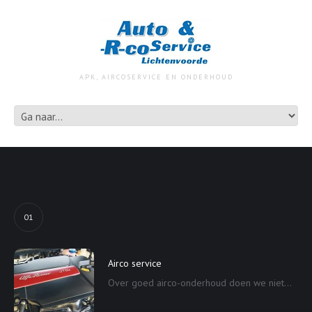
APK, AIRCOSERVICE EN ONDERHOUD
01
Airco service
Over goed airco-onderhoud doen we niet...