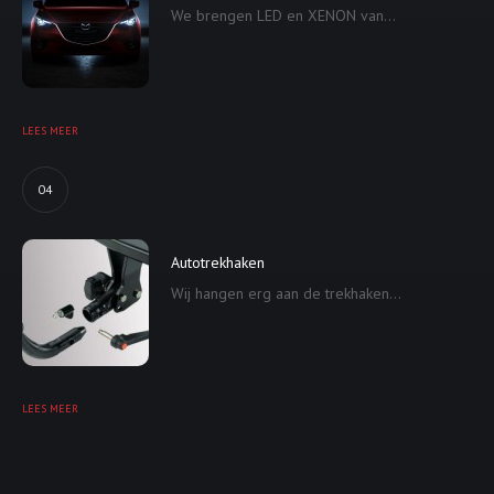
We brengen LED en XENON van...
LEES MEER
04
Autotrekhaken
Wij hangen erg aan de trekhaken...
LEES MEER