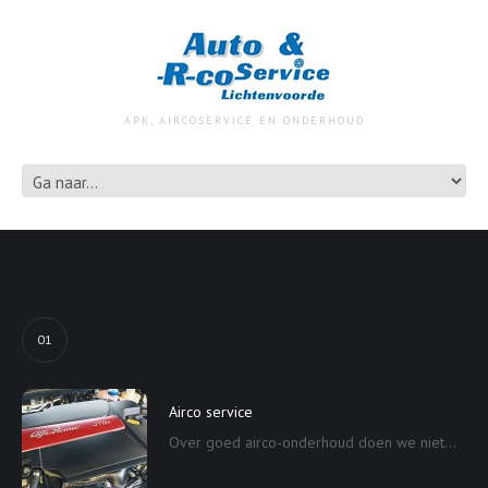
APK, AIRCOSERVICE EN ONDERHOUD
01
Airco service
Over goed airco-onderhoud doen we niet...