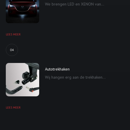
We brengen LED en XENON van...
LEES MEER
04
Autotrekhaken
Wij hangen erg aan de trekhaken...
LEES MEER