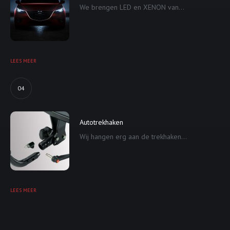
We brengen LED en XENON van...
LEES MEER
04
Autotrekhaken
Wij hangen erg aan de trekhaken...
LEES MEER