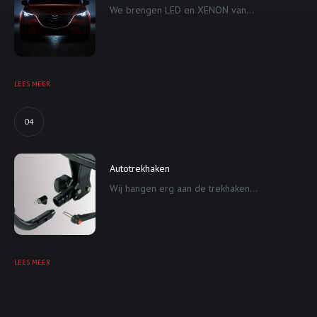
We brengen LED en XENON van...
LEES MEER
04
Autotrekhaken
Wij hangen erg aan de trekhaken...
LEES MEER