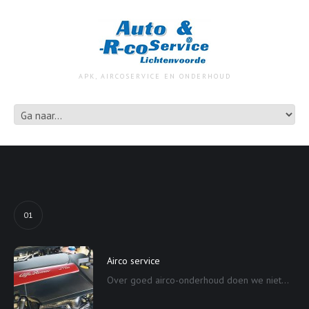
APK, AIRCOSERVICE EN ONDERHOUD
01
Airco service
Over goed airco-onderhoud doen we niet...