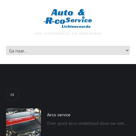
APK, AIRCOSERVICE EN ONDERHOUD
01
Airco service
Over goed airco-onderhoud doen we niet...