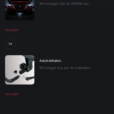
We brengen LED en XENON van...
LEES MEER
04
Autotrekhaken
Wij hangen erg aan de trekhaken...
LEES MEER