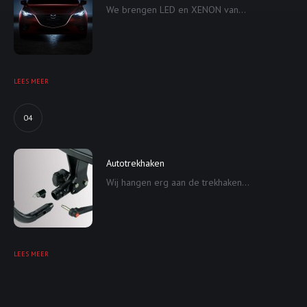
We brengen LED en XENON van...
LEES MEER
04
Autotrekhaken
Wij hangen erg aan de trekhaken...
LEES MEER