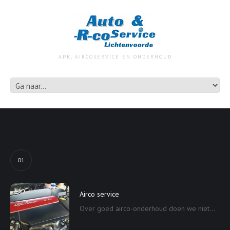
APK, AIRCOSERVICE EN ONDERHOUD
01
Airco service
Over goed airco-onderhoud doen we niet...