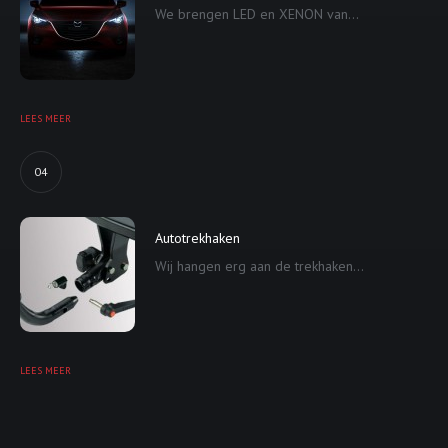
We brengen LED en XENON van...
LEES MEER
04
Autotrekhaken
Wij hangen erg aan de trekhaken...
LEES MEER