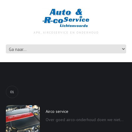
APK, AIRCOSERVICE EN ONDERHOUD
01
Airco service
Over goed airco-onderhoud doen we niet...