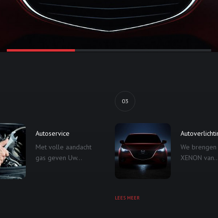
03
Autoservice
Autoverlicht
Met volle aandacht
We brengen
gas geven Uw...
XENON van..
LEES MEER