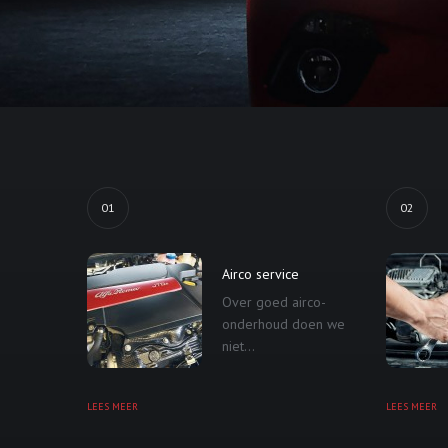
01
02
Airco service
Over goed airco-
onderhoud doen we
niet...
LEES MEER
LEES MEER