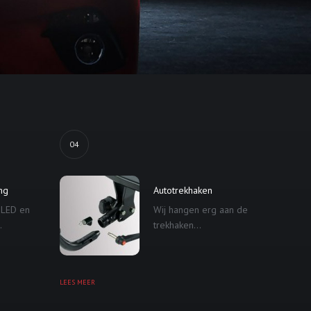
04
ing
Autotrekhaken
 LED en
Wij hangen erg aan de
.
trekhaken...
LEES MEER