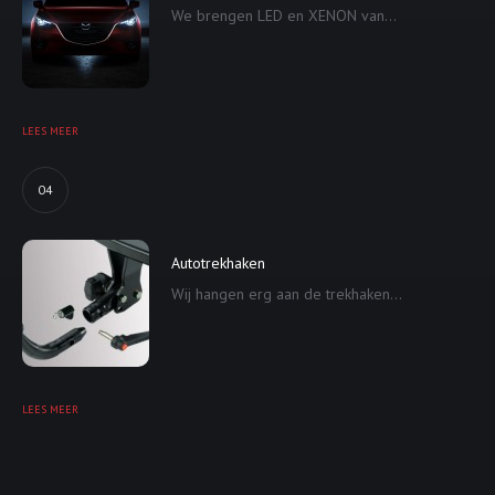
We brengen LED en XENON van...
LEES MEER
04
Autotrekhaken
Wij hangen erg aan de trekhaken...
LEES MEER