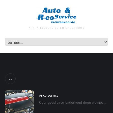
APK, AIRCOSERVICE EN ONDERHOUD
01
Airco service
Over goed airco-onderhoud doen we niet...