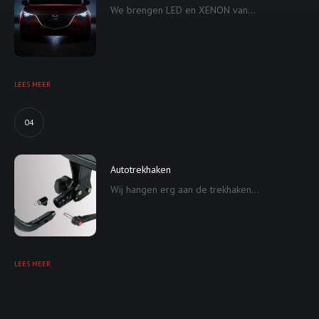
We brengen LED en XENON van...
LEES MEER
04
Autotrekhaken
Wij hangen erg aan de trekhaken...
LEES MEER