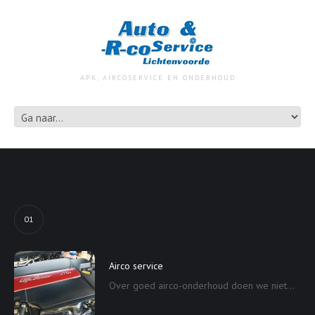
APK, AIRCOSERVICE EN ONDERHOUD
01
Airco service
Over goed airco-onderhoud doen we niet...