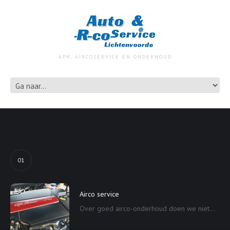
APK, AIRCOSERVICE EN ONDERHOUD
01
Airco service
Over goed airco-onderhoud doen we niet...