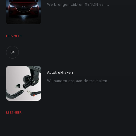
We brengen LED en XENON van...
LEES MEER
04
Autotrekhaken
Wij hangen erg aan de trekhaken...
LEES MEER