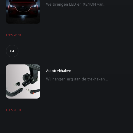
We brengen LED en XENON van...
LEES MEER
04
Autotrekhaken
Wij hangen erg aan de trekhaken...
LEES MEER