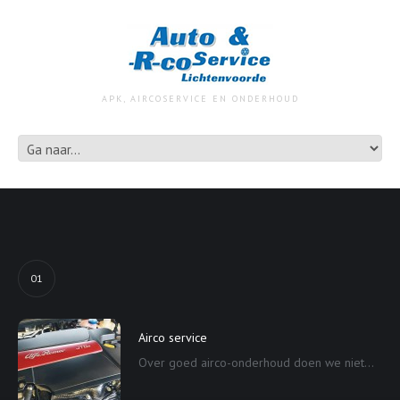
APK, AIRCOSERVICE EN ONDERHOUD
01
Airco service
Over goed airco-onderhoud doen we niet...