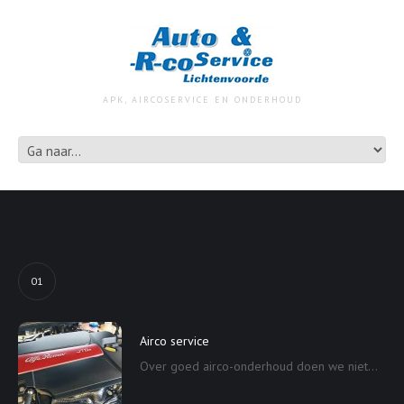
APK, AIRCOSERVICE EN ONDERHOUD
01
Airco service
Over goed airco-onderhoud doen we niet...