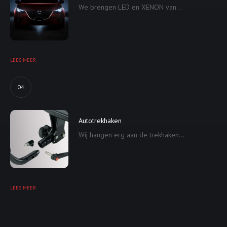
We brengen LED en XENON van...
LEES MEER
04
Autotrekhaken
Wij hangen erg aan de trekhaken...
LEES MEER