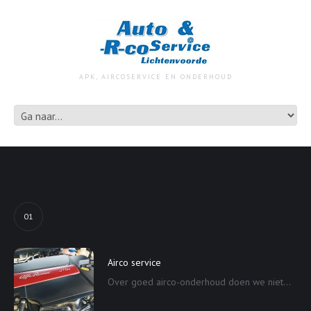
APK, AIRCOSERVICE EN ONDERHOUD
01
Airco service
Over goed airco-onderhoud doen we niet...