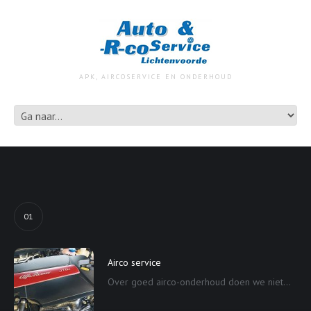
APK, AIRCOSERVICE EN ONDERHOUD
01
Airco service
Over goed airco-onderhoud doen we niet...