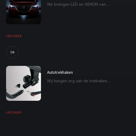
We brengen LED en XENON van...
LEES MEER
04
Autotrekhaken
Wij hangen erg aan de trekhaken...
LEES MEER