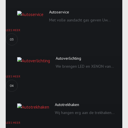
Autoservice
Met volle aandacht gas geven Uw...
LEES MEER
03
Autoverlichting
We brengen LED en XENON van...
LEES MEER
04
Autotrekhaken
Wij hangen erg aan de trekhaken...
LEES MEER