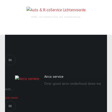
APK, Aircoservice en onderhoud
01
Airco service
Over goed airco-onderhoud doen we
niet...
LEES MEER
02