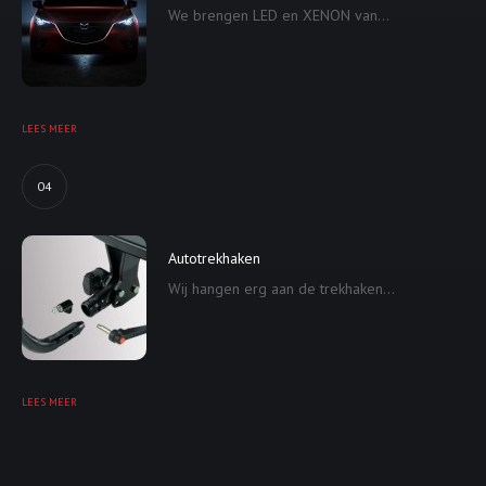
We brengen LED en XENON van...
LEES MEER
04
Autotrekhaken
Wij hangen erg aan de trekhaken...
LEES MEER