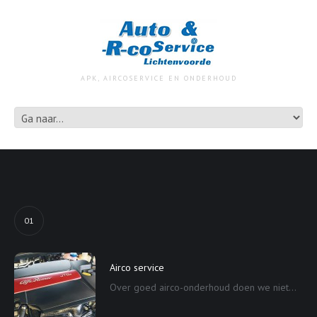
APK, AIRCOSERVICE EN ONDERHOUD
01
Airco service
Over goed airco-onderhoud doen we niet...