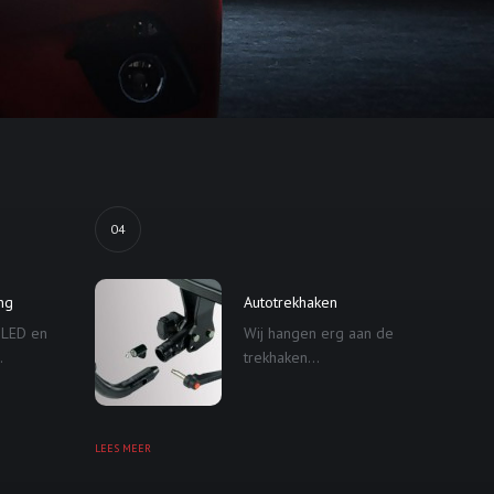
04
ing
Autotrekhaken
 LED en
Wij hangen erg aan de
.
trekhaken...
LEES MEER