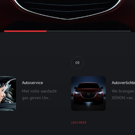
03
Autoservice
Autoverlicht
Met volle aandacht
We brengen
gas geven Uw...
XENON van..
LEES MEER