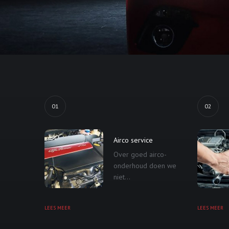
01
02
Airco service
Over goed airco-
onderhoud doen we
niet...
LEES MEER
LEES MEER