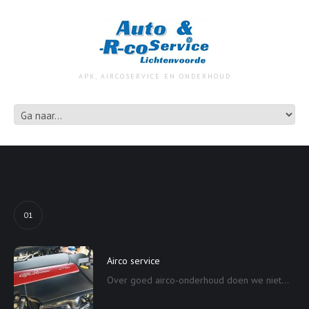
APK, AIRCOSERVICE EN ONDERHOUD
01
Airco service
Over goed airco-onderhoud doen we niet...