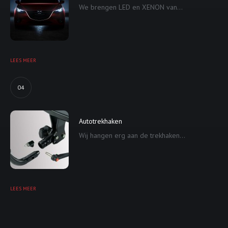
We brengen LED en XENON van...
LEES MEER
04
Autotrekhaken
Wij hangen erg aan de trekhaken...
LEES MEER