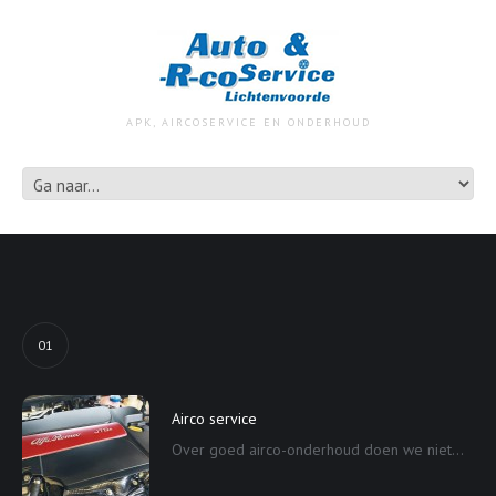
APK, AIRCOSERVICE EN ONDERHOUD
01
Airco service
Over goed airco-onderhoud doen we niet...