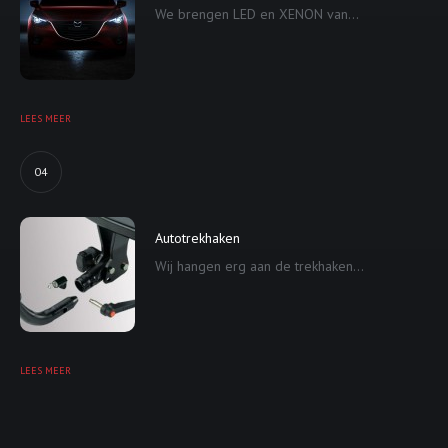
We brengen LED en XENON van...
LEES MEER
04
Autotrekhaken
Wij hangen erg aan de trekhaken...
LEES MEER