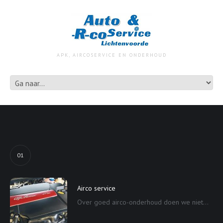
APK, AIRCOSERVICE EN ONDERHOUD
01
Airco service
Over goed airco-onderhoud doen we niet...