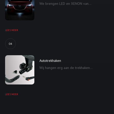
We brengen LED en XENON van...
LEES MEER
04
Autotrekhaken
Wij hangen erg aan de trekhaken...
LEES MEER