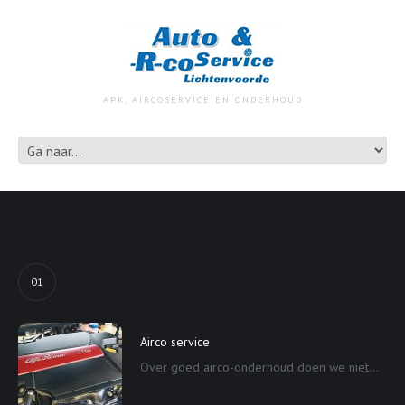
APK, AIRCOSERVICE EN ONDERHOUD
01
Airco service
Over goed airco-onderhoud doen we niet...