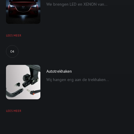
We brengen LED en XENON van...
LEES MEER
04
Autotrekhaken
Wij hangen erg aan de trekhaken...
LEES MEER